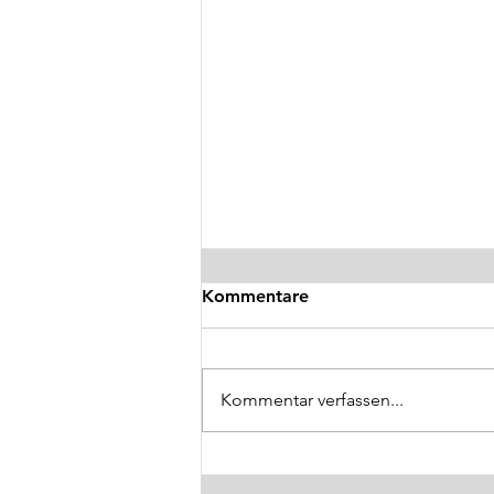
Lichtgeschwindigkeit in der
Kommentare
Optik
Im Vakuum (im luftleerem Raum)
beträgt die Lichtgeschwindigkeit
Kommentar verfassen...
rund 300.000 km pro Sekunde (!),
genau genommen sind es
299.792.458,00...