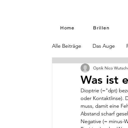
Home
Brillen
Alle Beiträge
Das Auge
Optik Nico Wutsch
Was ist 
Dioptrie (="dpt) beze
oder Kontaktlinse). 
muss, damit eine Feh
Abstand scharf gese
Negative (= minus-We